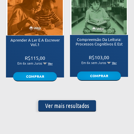
Compreensão Da Leitura:
Aprender A Ler E A Escrever
Processos Cognitivos E Est
Vol.1
R$103,00
R$115,00
Em 6x sem Juros
Ver
Em 6x sem Juros
Ver
COMPRAR
COMPRAR
Ver mais resultados