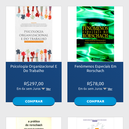
Psicologia Organizacional E
Fenômenos Especiais Em
Do Trabalho
Rorschach
R$297,00
R$78,00
Em 6x sem Juros
Em 6x sem Juros
Ver
Ver
COMPRAR
COMPRAR